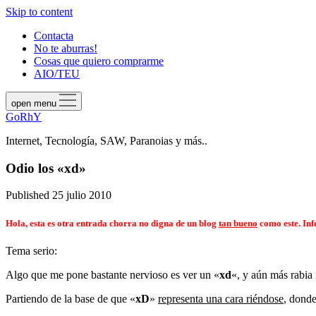
Skip to content
Contacta
No te aburras!
Cosas que quiero comprarme
AIO/TEU
open menu
GoRhY
Internet, Tecnología, SAW, Paranoias y más..
Odio los «xd»
Published 25 julio 2010
Hola, esta es otra entrada chorra no digna de un blog
tan bueno
como este. In
Tema serio:
Algo que me pone bastante nervioso es ver un «
xd
«, y aún más rabia
Partiendo de la base de que «
xD
»
representa una cara riéndose
, dond