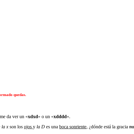
formado quedas.
 me da ver un «
xdxd
» o un «
xdddd
«.
e
la x
son los
ojos
y
la D
es una
boca sonriente
, ¿dónde está la gracia
nu